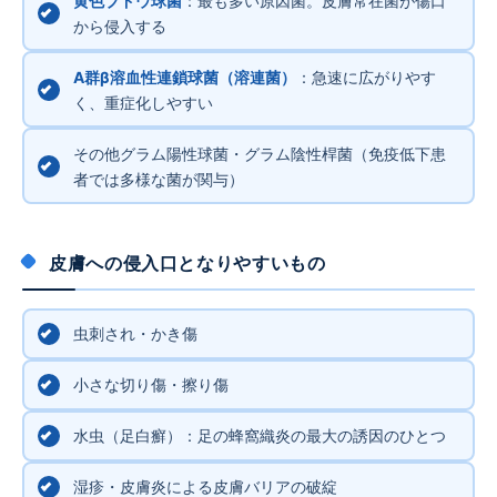
黄色ブドウ球菌
：最も多い原因菌。皮膚常在菌が傷口
から侵入する
A群β溶血性連鎖球菌（溶連菌）
：急速に広がりやす
く、重症化しやすい
その他グラム陽性球菌・グラム陰性桿菌（免疫低下患
者では多様な菌が関与）
皮膚への侵入口となりやすいもの
虫刺され・かき傷
小さな切り傷・擦り傷
水虫（足白癬）：足の蜂窩織炎の最大の誘因のひとつ
湿疹・皮膚炎による皮膚バリアの破綻