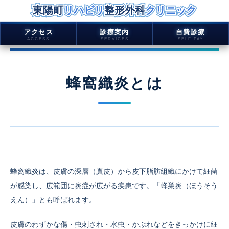
東陽町リハビリ整形外科クリニック
東陽町リハビリ整形外科クリニック
東陽町
リハビリ
整形外科
クリニック
内
アクセス
診療案内
自費診療
ACCESS
SERVICES
SELF PAY
容
を
ス
蜂窩織炎とは
キ
ッ
プ
蜂窩織炎は、皮膚の深層（真皮）から皮下脂肪組織にかけて細菌
が感染し、広範囲に炎症が広がる疾患です。「蜂巣炎（ほうそう
えん）」とも呼ばれます。
皮膚のわずかな傷・虫刺され・水虫・かぶれなどをきっかけに細