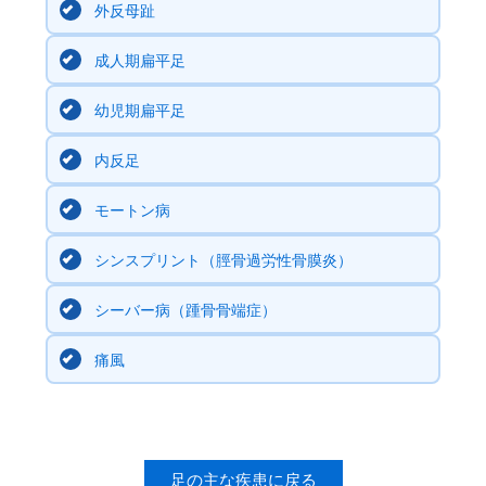
外反母趾
成人期扁平足
幼児期扁平足
内反足
モートン病
シンスプリント（脛骨過労性骨膜炎）
シーバー病（踵骨骨端症）
痛風
足の主な疾患に戻る