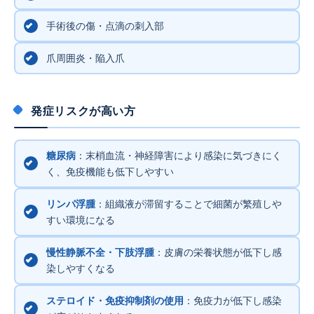
手術後の傷・点滴の刺入部
爪周囲炎・陥入爪
発症リスクが高い方
糖尿病
：末梢血流・神経障害により感染に気づきにく
く、免疫機能も低下しやすい
リンパ浮腫
：組織液が滞留することで細菌が繁殖しや
すい環境になる
慢性静脈不全・下肢浮腫
：皮膚の栄養状態が低下し感
染しやすくなる
ステロイド・免疫抑制剤の使用
：免疫力が低下し感染