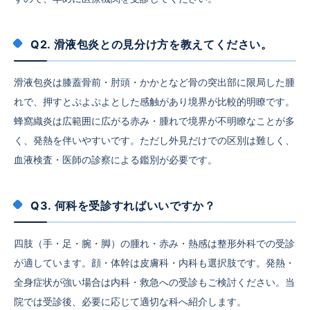
Q2. 滑液包炎との見分け方を教えてください。
滑液包炎は膝蓋骨前・肘頭・かかとなど骨の突出部に限局した腫
れで、押すとぷよぷよとした感触があり境界が比較的明瞭です。
蜂窩織炎は広範囲に広がる赤み・腫れで境界が不明瞭なことが多
く、発熱を伴いやすいです。ただし外見だけでの区別は難しく、
血液検査・医師の診察による鑑別が必要です。
Q3. 何科を受診すればいいですか？
四肢（手・足・腕・脚）の腫れ・赤み・熱感は整形外科での受診
が適しています。顔・体幹は皮膚科・内科も選択肢です。発熱・
全身症状が強い場合は内科・救急への受診もご検討ください。当
院では受診後、必要に応じて適切な科へ紹介します。