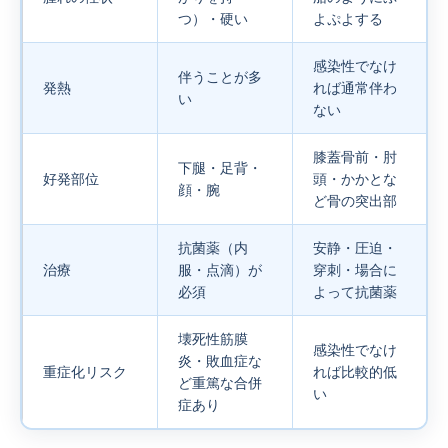
つ）・硬い
よぷよする
感染性でなけ
伴うことが多
発熱
れば通常伴わ
い
ない
膝蓋骨前・肘
下腿・足背・
好発部位
頭・かかとな
顔・腕
ど骨の突出部
抗菌薬（内
安静・圧迫・
治療
服・点滴）が
穿刺・場合に
必須
よって抗菌薬
壊死性筋膜
感染性でなけ
炎・敗血症な
重症化リスク
れば比較的低
ど重篤な合併
い
症あり