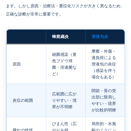
ます。しかし原因・治療法・重症化リスクが大きく異なるため、
正確な診断が非常に重要です。
蜂窩織炎
滑液包炎
摩擦・外傷・
細菌感染（黄
過負荷による
色ブドウ球
原因
滑液包の炎症
菌・溶連菌な
（感染を伴う
ど）
場合もある）
関節・骨の突
広範囲に広が
出部に限局し
炎症の範囲
りやすい・境
やすい・境界
界が不明瞭
が比較的明瞭
びまん性（広
局所的・水風
腫れの性状
がりを持
船のようにぷ