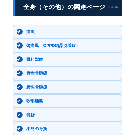
全身（その他）の関連ページ
痛風
偽痛風（CPPD結晶沈着症）
骨粗鬆症
良性骨腫瘍
悪性骨腫瘍
軟部腫瘍
骨折
小児の骨折