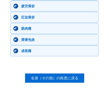
疲労骨折
圧迫骨折
筋肉痛
滑液包炎
成長痛
全身（その他）の疾患に戻る