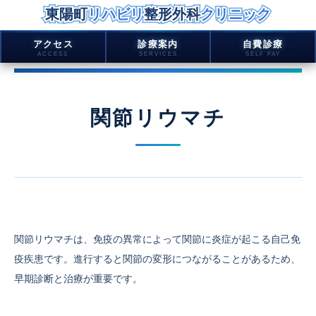
東陽町リハビリ整形外科クリニック
東陽町リハビリ整形外科クリニック
東陽町
リハビリ
整形外科
クリニック
アクセス
診療案内
自費診療
ACCESS
SERVICES
SELF PAY
内
容
を
関節リウマチ
ス
キ
ッ
プ
関節リウマチは、免疫の異常によって関節に炎症が起こる自己免
疫疾患です。進行すると関節の変形につながることがあるため、
早期診断と治療が重要です。