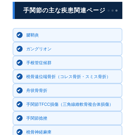
手関節の主な疾患関連ページ
腱鞘炎
ガングリオン
手根管症候群
橈骨遠位端骨折（コレス骨折・スミス骨折）
舟状骨骨折
手関節TFCC損傷（三角線維軟骨複合体損傷）
手関節捻挫
橈骨神経麻痺