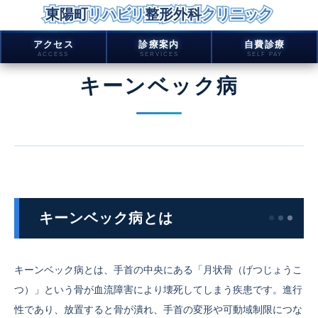
東陽町リハビリ整形外科クリニック
東陽町リハビリ整形外科クリニック
東陽町
リハビリ
整形外科
クリニック
内
アクセス
診療案内
自費診療
ACCESS
SERVICES
SELF PAY
容
を
キーンベック病
ス
キ
ッ
プ
キーンベック病とは
キーンベック病とは、手首の中央にある「月状骨（げつじょうこ
つ）」という骨が血流障害により壊死してしまう疾患です。進行
性であり、放置すると骨が潰れ、手首の変形や可動域制限につな